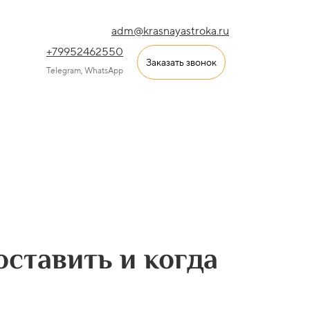
adm@krasnayastroka.ru
+7
9952462550
Заказать звонок
Telegram, WhatsApp
оставить и когда