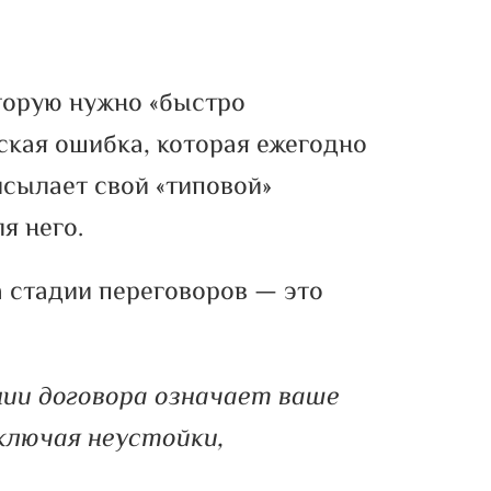
торую нужно «быстро
еская ошибка, которая ежегодно
исылает свой «типовой»
я него.
 стадии переговоров — это
нии договора означает ваше
включая неустойки,