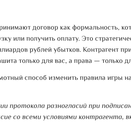
ринимают договор как формальность, ко
узку или получить оплату. Это стратегич
ллиардов рублей убытков. Контрагент пр
шита только для вас, а права — только дл
отный способ изменить правила игры на
ии протокола разногласий при подписа
асие со всеми условиями контрагента, 