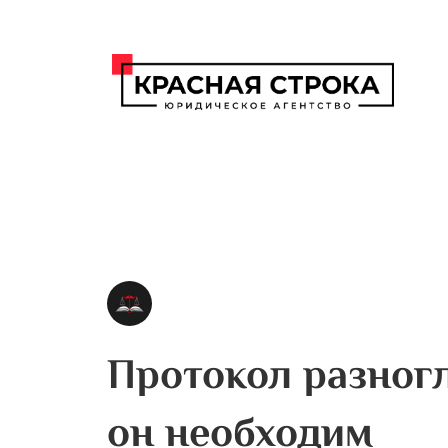
Протокол разногл
он необходим