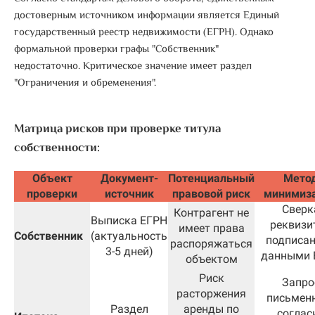
достоверным источником информации является Единый
государственный реестр недвижимости (ЕГРН). Однако
формальной проверки графы "Собственник"
недостаточно.
Критическое значение имеет раздел
"Ограничения и обременения"
.
Матрица рисков при проверке титула
собственности:
Объект
Документ-
Потенциальный
Мето
проверки
источник
правовой риск
минимиз
Сверк
Контрагент не
Выписка ЕГРН
реквизи
имеет права
Собственник
(актуальность
подписан
распоряжаться
3-5 дней)
данными 
объектом
Риск
Запро
расторжения
письмен
Раздел
аренды по
соглас