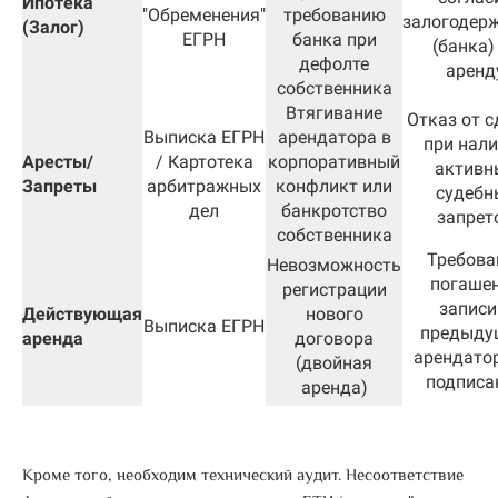
Ипотека
"Обременения"
требованию
залогодер
(Залог)
ЕГРН
банка при
(банка)
дефолте
аренд
собственника
Втягивание
Отказ от с
Выписка ЕГРН
арендатора в
при нал
Аресты/
/ Картотека
корпоративный
активн
Запреты
арбитражных
конфликт или
судебн
дел
банкротство
запрет
собственника
Требова
Невозможность
погаше
регистрации
записи
Действующая
нового
Выписка ЕГРН
предыду
аренда
договора
арендато
(двойная
подписа
аренда)
Кроме того, необходим технический аудит.
Несоответствие